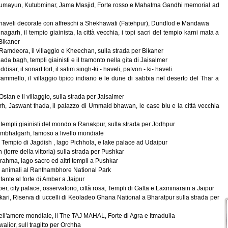
umayun, Kutubminar, Jama Masjid, Forte rosso e Mahatma Gandhi memorial ad
 haveli decorate con affreschi a Shekhawati (Fatehpur), Dundlod e Mandawa
Junagarh, il tempio giainista, la città vecchia, i topi sacri del tempio karni mata a
ikaner
i Ramdeora, il villaggio e Kheechan, sulla strada per Bikaner
ada bagh, templi giainisti e il tramonto nella gita di Jaisalmer
ddisar, il sonart fort, il salim singh-ki - haveli, patvon - ki- haveli
n cammello, il villaggio tipico indiano e le dune di sabbia nel deserto del Thar a
 Osian e il villaggio, sulla strada per Jaisalmer
h, Jaswant thada, il palazzo di Ummaid bhawan, le case blu e la città vecchia
i templi giainisti del mondo a Ranakpur, sulla strada per Jodhpur
 Kumbhalgarh, famoso a livello mondiale
, Tempio di Jagdish , lago Pichhola, e lake palace ad Udaipur
 (torre della vittoria) sulla strada per Pushkar
rahma, lago sacro ed altri templi a Pushkar
tri animali al Ranthambhore National Park
efante al forte di Amber a Jaipur
ber, city palace, osservatorio, città rosa, Templi di Galta e Laxminarain a Jaipur
kari, Riserva di uccelli di Keoladeo Ghana National a Bharatpur sulla strada per
dell'amore mondiale, il The TAJ MAHAL, Forte di Agra e Itmadulla
Gwalior, sull tragitto per Orchha