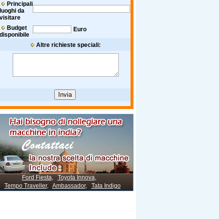
Principali
luoghi da
visitare
Budget
Euro
disponibile
Altre richieste speciali:
Ford Fiesta
,
Toyota Innova
,
Tempo Traveller
,
Ambassador
,
Tata Indigo