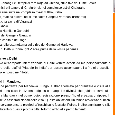
di Jahangir e i templi di ram Raja ad Orchha, sulle rive del fiume Betwa
ainisti e il tempio di Chaturbhuj, nel complesso est di Khajuraho
l Kama sutra nel compleso ovest di Khajuraho
ca, mattina e sera, nel fiume sacro Gange a Varanasi (Benaras)
a città sacra di Varanasi
ucknow
a Nainital e Gangotri
e del Gange a Gangotri
la capitale del Yoga
a religiosa notturna sulle rive del Gange ad Haridwar
ttà di Delhi (Connaught Place), prima della vostra partenza
rivo a Delhi
ivo all'aeroporto internazionale di Delhi verrete accolti da me personalmente o
 dello staff di "Viaggio in India" per essere accompagnati all'hotel prescelto.
ax e riposo nell'Hotel.
lhi - Mandawa
ne partenza per Mandawa. Lungo la strada fermata per pranzare e visita alla
li, una casa tradizionale dipinta con angeli e divinità che guidano carri sulle
vo a Mandawa nel pomeriggio, registrazione presso l'hotel e pausa di riposo. In
 delle case tradizionali della città. Queste abitazioni, un tempo residenze di ricchi
servano ancora preziosi affreschi sulle facciate. Potrete inoltre ammirare lo stile
abitanti di questa piccola città. Ritorno all'hotel e pernottamento.