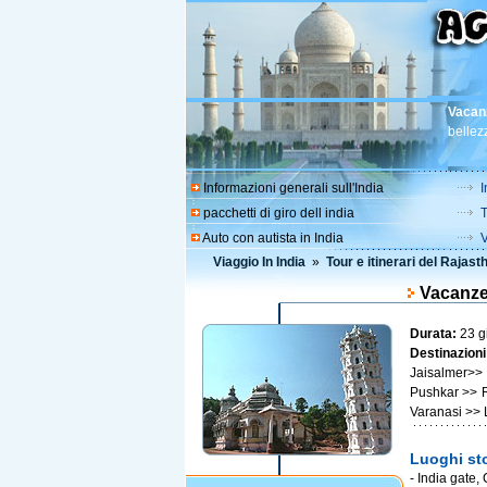
Vacan
bellezz
Informazioni generali sull'India
I
pacchetti di giro dell india
T
Auto con autista in India
V
Viaggio In India
»
Tour e itinerari del Rajast
Vacanze
Durata:
23 gi
Destinazioni
Jaisalmer>>
Pushkar >> 
Varanasi >> 
Luoghi sto
- India gate