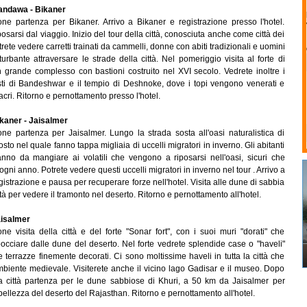
ndawa - Bikaner
ne partenza per Bikaner. Arrivo a Bikaner e registrazione presso l'hotel.
osarsi dal viaggio. Inizio del tour della città, conosciuta anche come città dei
rete vedere carretti trainati da cammelli, donne con abiti tradizionali e uomini
 turbante attraversare le strade della città. Nel pomeriggio visita al forte di
 grande complesso con bastioni costruito nel XVI secolo. Vedrete inoltre i
isti di Bandeshwar e il tempio di Deshnoke, dove i topi vengono venerati e
acri. Ritorno e pernottamento presso l'hotel.
kaner - Jaisalmer
ne partenza per Jaisalmer. Lungo la strada sosta all'oasi naturalistica di
to nel quale fanno tappa migliaia di uccelli migratori in inverno. Gli abitanti
nno da mangiare ai volatili che vengono a riposarsi nell'oasi, sicuri che
ogni anno. Potrete vedere questi uccelli migratori in inverno nel tour . Arrivo a
gistrazione e pausa per recuperare forze nell'hotel. Visita alle dune di sabbia
ittà per vedere il tramonto nel deserto. Ritorno e pernottamento all'hotel.
isalmer
ne visita della città e del forte "Sonar fort", con i suoi muri "dorati" che
cciare dalle dune del deserto. Nel forte vedrete splendide case o "haveli"
 terrazze finemente decorati. Ci sono moltissime haveli in tutta la città che
biente medievale. Visiterete anche il vicino lago Gadisar e il museo. Dopo
lla città partenza per le dune sabbiose di Khuri, a 50 km da Jaisalmer per
ellezza del deserto del Rajasthan. Ritorno e pernottamento all'hotel.