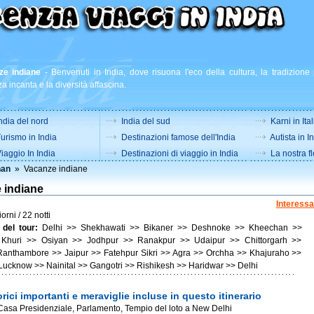
ze indiane
-
Benvenuti in India, dove risuona l'eco della cultura, la tradizione 
a incanta e la diversità affascina.
ndia del nord
India del sud
Karni in Ital
urismo in India
Destinazioni famose dell'India
Autista in I
iaggio In India
Destinazioni di viaggio in India
La nostra fl
han
» Vacanze indiane
 indiane
Interessa
orni / 22 notti
 del tour:
Delhi >> Shekhawati >> Bikaner >> Deshnoke >> Kheechan >>
 Khuri >> Osiyan >> Jodhpur >> Ranakpur >> Udaipur >> Chittorgarh >>
Ranthambore >> Jaipur >> Fatehpur Sikri >> Agra >> Orchha >> Khajuraho >>
Lucknow >> Nainital >> Gangotri >> Rishikesh >> Haridwar >> Delhi
rici importanti e meraviglie incluse in questo itinerario
, Casa Presidenziale, Parlamento, Tempio del loto a New Delhi