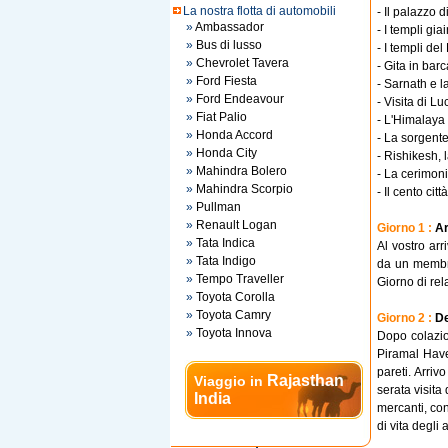
La nostra flotta di automobili
- Il palazzo 
»
Ambassador
- I templi gi
»
Bus di lusso
- I templi de
»
Chevrolet Tavera
- Gita in bar
»
Ford Fiesta
- Sarnath e l
»
Ford Endeavour
- Visita di L
»
Fiat Palio
- L'Himalaya 
»
Honda Accord
- La sorgent
»
Honda City
- Rishikesh, 
»
Mahindra Bolero
- La cerimoni
»
Mahindra Scorpio
- Il cento ci
»
Pullman
»
Renault Logan
Giorno 1 :
Ar
»
Tata Indica
Al vostro arr
»
Tata Indigo
da un membro
»
Tempo Traveller
Giorno di rel
»
Toyota Corolla
»
Toyota Camry
Giorno 2 :
De
»
Toyota Innova
Dopo colazio
Piramal Have
pareti. Arri
Rajasthan
Viaggio in
serata visita
India
mercanti, con
di vita degli 