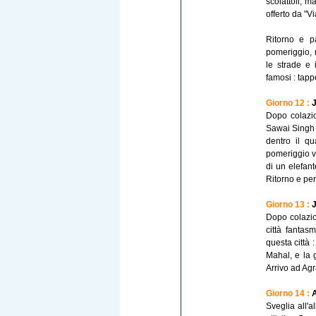
scoiattoli, m
offerto da "Vi
Ritorno e pa
pomeriggio, r
le strade e i
famosi : tapp
Giorno 12 :
J
Dopo colazio
Sawai Singh v
dentro il q
pomeriggio vi
di un elefant
Ritorno e per
Giorno 13 :
J
Dopo colazio
città fantas
questa città
Mahal, e la 
Arrivo ad Agr
Giorno 14 :
A
Sveglia all'a