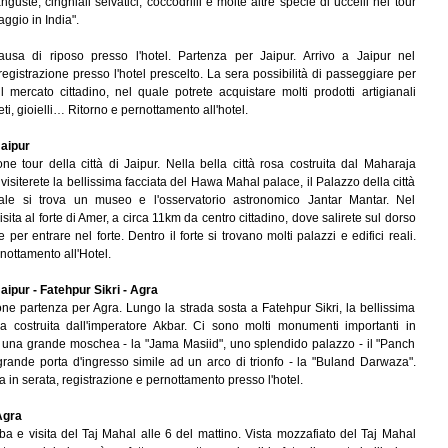
anguste, cinghiali selvatici, coccodrilli e molte altre specie di uccelli nel tour
aggio in India".
usa di riposo presso l'hotel. Partenza per Jaipur. Arrivo a Jaipur nel
egistrazione presso l'hotel prescelto. La sera possibilità di passeggiare per
l mercato cittadino, nel quale potrete acquistare molti prodotti artigianali
eti, gioielli… Ritorno e pernottamento all'hotel.
aipur
ne tour della città di Jaipur. Nella bella città rosa costruita dal Maharaja
isiterete la bellissima facciata del Hawa Mahal palace, il Palazzo della città
uale si trova un museo e l'osservatorio astronomico Jantar Mantar. Nel
sita al forte di Amer, a circa 11km da centro cittadino, dove salirete sul dorso
e per entrare nel forte. Dentro il forte si trovano molti palazzi e edifici reali.
nottamento all'Hotel.
aipur - Fatehpur Sikri - Agra
ne partenza per Agra. Lungo la strada sosta a Fatehpur Sikri, la bellissima
ma costruita dall'imperatore Akbar. Ci sono molti monumenti importanti in
 : una grande moschea - la "Jama Masiid", uno splendido palazzo - il "Panch
grande porta d'ingresso simile ad un arco di trionfo - la "Buland Darwaza".
a in serata, registrazione e pernottamento presso l'hotel.
gra
lba e visita del Taj Mahal alle 6 del mattino. Vista mozzafiato del Taj Mahal