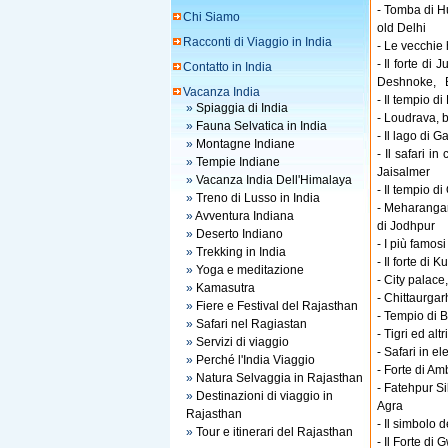
- Tomba di H
Chi Siamo
old Delhi
Racconti di Viaggio in India
- Le vecchie
- Il forte di 
Contatto in India
Deshnoke, B
Vacanza India
- Il tempio d
»
Spiaggia di India
- Loudrava, b
»
Fauna Selvatica in India
- Il lago di Ga
»
Montagne Indiane
- Il safari i
»
Tempie Indiane
Jaisalmer
»
Vacanza India Dell'Himalaya
- Il tempio di
»
Treno di Lusso in India
- Meharangar
»
Avventura Indiana
di Jodhpur
»
Deserto Indiano
- I più famos
»
Trekking in India
- Il forte di
»
Yoga e meditazione
- City palace
»
Kamasutra
- Chittaurgarh
»
Fiere e Festival del Rajasthan
- Tempio di B
»
Safari nel Ragiastan
- Tigri ed al
»
Servizi di viaggio
- Safari in el
»
Perché l'India Viaggio
- Forte di Am
»
Natura Selvaggia in Rajasthan
- Fatehpur Si
»
Destinazioni di viaggio in
Agra
Rajasthan
- Il simbolo 
»
Tour e itinerari del Rajasthan
- Il Forte di 