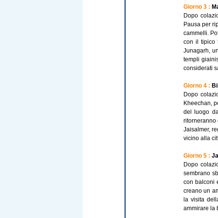
Giorno 3 :
Ma
Dopo colazio
Pausa per rip
cammelli. Pot
con il tipico
Junagarh, un
templi giain
considerati s
Giorno 4 :
Bi
Dopo colazio
Kheechan, pos
del luogo da
ritorneranno 
Jaisalmer, re
vicino alla c
Giorno 5 :
Ja
Dopo colazio
sembrano sbo
con balconi e
creano un am
la visita de
ammirare la b