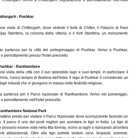
 Chittorgarh. Arrivo a Chittorgarh, registrazione e pernottamento nell'hotel
ittorgarh - Pushkar
e visita di Chittorgarh, dove vedrete il forte di Chittor, il Palazzo di Rani
Vijay Stambha, la colonna della vittoria, e il Kirti Stambha, un monumento
ta partenza per la città del pellegrinaggio di Pushkar. Arrivo a Pushkar,
 e pernottamento presso l'hotel prescelto.
ushkar - Ranthambore
e visita della città con il suo splendido lago e suoi templi, in particolare il
hma, l'unico tempio di Brahma dell'India. Il lago di Pushkar è considerato un
agli induisti che vi giungono in massa nelle festività religiose.
ta partenza per il Parco nazionale di Ranthambore. Arrivo nel pomeriggio,
 e pernottamento nell'hotel prescelto.
anthambore National Park
mattina presto per visitare il Parco Nazionale dove scorrazzerete facendo un
p. Il parco è uno dei posti migliori per avvistare le tigri in India. Le tigri di
ossono essere viste nella fitta foresta, vicino ai laghi o riposando all'ombra
i abbandonati. Oltre alle tigri potrete vedere cervi, leopardi, scimmie,