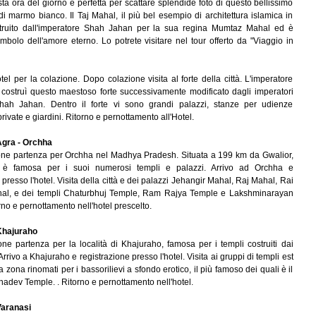
sta ora del giorno è perfetta per scattare splendide foto di questo bellissimo
 marmo bianco. Il Taj Mahal, il più bel esempio di architettura islamica in
struito dall'imperatore Shah Jahan per la sua regina Mumtaz Mahal ed è
imbolo dell'amore eterno. Lo potrete visitare nel tour offerto da "Viaggio in
otel per la colazione. Dopo colazione visita al forte della città. L'imperatore
costruì questo maestoso forte successivamente modificato dagli imperatori
hah Jahan. Dentro il forte vi sono grandi palazzi, stanze per udienze
rivate e giardini. Ritorno e pernottamento all'Hotel.
gra - Orchha
ne partenza per Orchha nel Madhya Pradesh. Situata a 199 km da Gwalior,
à è famosa per i suoi numerosi templi e palazzi. Arrivo ad Orchha e
 presso l'hotel. Visita della città e dei palazzi Jehangir Mahal, Raj Mahal, Rai
al, e dei templi Chaturbhuj Temple, Ram Rajya Temple e Lakshminarayan
no e pernottamento nell'hotel prescelto.
hajuraho
ne partenza per la località di Khajuraho, famosa per i templi costruiti dai
rrivo a Khajuraho e registrazione presso l'hotel. Visita ai gruppi di templi est
a zona rinomati per i bassorilievi a sfondo erotico, il più famoso dei quali è il
adev Temple. . Ritorno e pernottamento nell'hotel.
aranasi