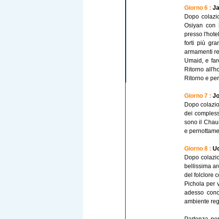
Giorno 6 :
Ja
Dopo colazio
Osiyan con b
presso l'hotel
forti più gr
armamenti rea
Umaid, e far
Ritorno all'h
Ritorno e per
Giorno 7 :
Jo
Dopo colazio
dei complessi
sono il Chau
e pernottamen
Giorno 8 :
Ud
Dopo colazio
bellissima ar
del folclore 
Pichola per v
adesso cono
ambiente reg