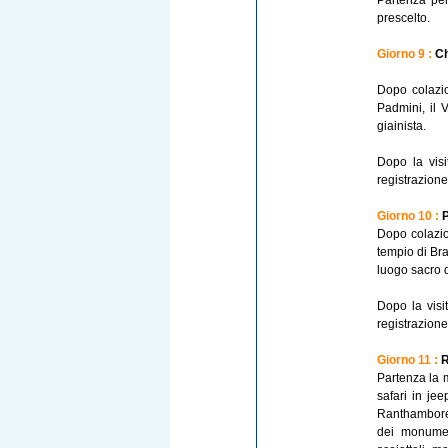
Partenza per
prescelto.
Giorno 9 :
Ch
Dopo colazion
Padmini, il 
giainista.
Dopo la visi
registrazione
Giorno 10 :
P
Dopo colazion
tempio di Bra
luogo sacro d
Dopo la visi
registrazione
Giorno 11 :
R
Partenza la 
safari in jee
Ranthambore p
dei monument