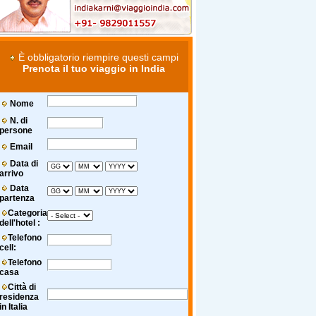
È obbligatorio riempire questi campi
Prenota il tuo viaggio in India
Nome
N. di
persone
Email
Data di
arrivo
Data
partenza
Categoria
dell'hotel :
Telefono
cell:
Telefono
casa
Città di
residenza
in Italia