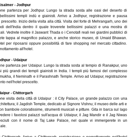
isalmer - Jodhpur
ne partenza per Jodhpur. Lungo la strada sosta alle oasi del deserto di
ellissimi templi indù e giainisti. Arrivo a Jodhpur, registrazione e pausa
 prescelto. Inizio della visita alla città. Visita del forte di Mehrangarh, uno dei
andi dell'India dentro il quale troverete bellissimi palazzi e una mostra di
li. Vedrete inoltre il Jaswant Thada o i Cenotafi reali nei giardini pubblici di
ete tappa al magnifico palazzo, e anche storico museo, di Umaid Bhawan.
otel per riposarsi oppure possibilità di fare shopping nel mercato cittadino.
nottamento all'hotel.
dhpur - Udaipur
ne partenza per Udaipur. Lungo la strada sosta al tempio di Ranakpur, uno
 più grandi dei templi giainisti in India. I templi più famosi del complesso
mukha, il Neminath e il Parashnath Temple. Arrivo ad Udaipur, registrazione
to nell'hotel prescelto.
aipur - Chittorgarh
ne visita della città di Udaipur : il City Palace, un grande palazzo con una
chitettura; il Jagdish Temple, dedicato al Signore Vishnu; il museo delle arti e
con bambole coloratissime, strumenti musicali e pitture. Gita in barca sul lago
edere i favolosi palazzi sull'acqua di Udaipur, il Jag Mandir e il Jag Niwas
sciuti con il nome di Taj Lake Palace, nel quale vi immergerete in un
ale.