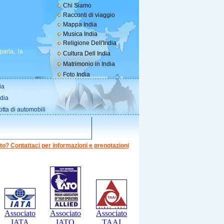
Chi Siamo
Racconti di viaggio
Mappa India
Musica India
Religione Dell'India
parla, la
Cultura Dell India
Matrimonio in India
Foto India
ia
ndia
otta di automobili
to? Contattaci per informazioni e prenotazioni
Associato
Associato
Associato
IATA
IATO
TAAI