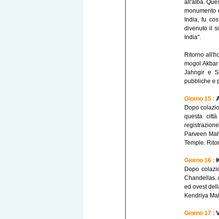
all'alba. Que
monumento di
India, fu co
divenuto il s
India".
Ritorno all'h
mogol Akbar 
Jahngir e S
pubbliche e p
Giorno 15 :
A
Dopo colazio
questa citt
registrazione
Parveen Mah
Temple. Ritor
Giorno 16 :
K
Dopo colazio
Chandellas. A
ed ovest dell
Kendriya Mah
Giorno 17 :
V